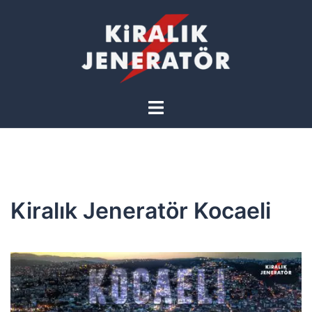
İçeriğe
atla
Toggle
menu
Kiralık Jeneratör Kocaeli