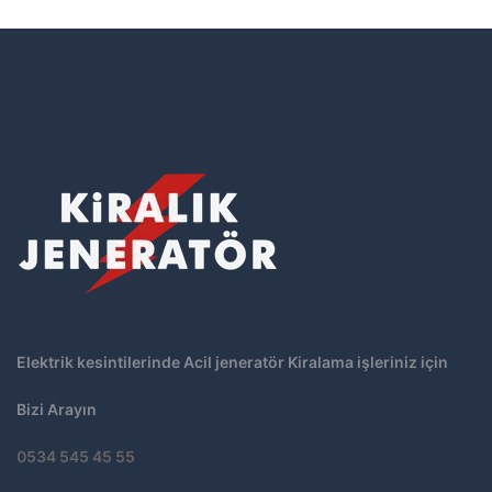
Elektrik kesintilerinde Acil jeneratör Kiralama işleriniz için
Bizi Arayın
0534 545 45 55