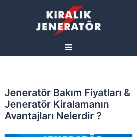
İçeriğe
atla
Toggle
menu
Jeneratör Bakım Fiyatları &
Jeneratör Kiralamanın
Avantajları Nelerdir ?