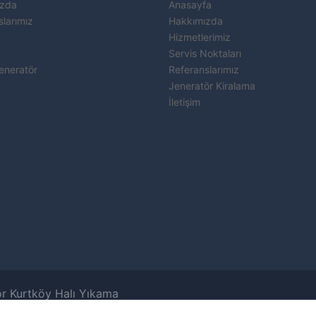
ızda
Anasayfa
larımız
Hakkımızda
Hizmetlerimiz
Servis Noktaları
Jeneratör
Referanslarımız
Jeneratör Kiralama
İletişim
ör
Kurtköy Halı Yıkama