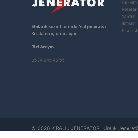
Hakkım
Referans
Yardım
İletişim
Elektrik kesintilerinde Acil jeneratör
Kiralık 
Kiralama işleriniz için
Bizi Arayın
0534 545 45 55
© 2026 KİRALIK JENERATÖR.
Kiralık Jenerat